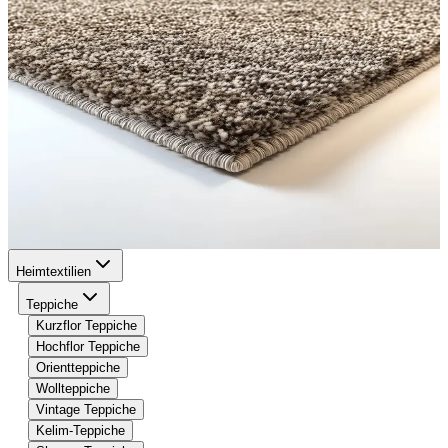
Heimtextilien
Teppiche
Kurzflor Teppiche
Hochflor Teppiche
Orientteppiche
Wollteppiche
Vintage Teppiche
Kelim-Teppiche