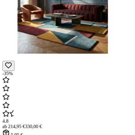
-35%
4.8
ab
214,95 €
330,00 €
5,95 €