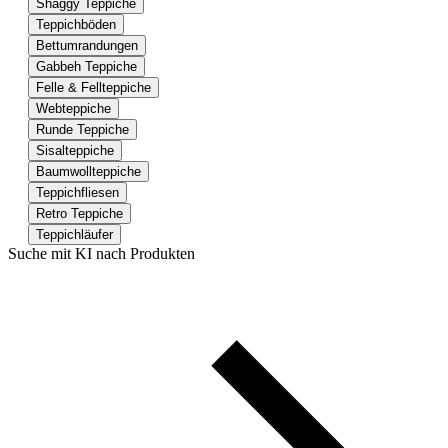
Shaggy Teppiche
Teppichböden
Bettumrandungen
Gabbeh Teppiche
Felle & Fellteppiche
Webteppiche
Runde Teppiche
Sisalteppiche
Baumwollteppiche
Teppichfliesen
Retro Teppiche
Teppichläufer
Suche mit KI nach Produkten