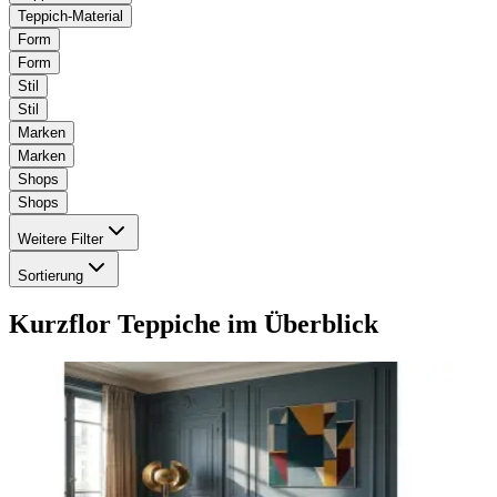
Teppich-Material
Form
Form
Stil
Stil
Marken
Marken
Shops
Shops
Weitere Filter
Sortierung
Kurzflor Teppiche
im Überblick