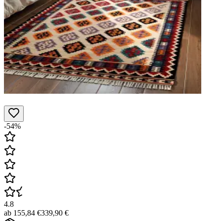
-54%
4.8
ab
155,84 €
339,90 €