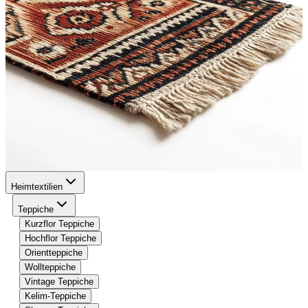
Heimtextilien
Teppiche
Kurzflor Teppiche
Hochflor Teppiche
Orientteppiche
Wollteppiche
Vintage Teppiche
Kelim-Teppiche