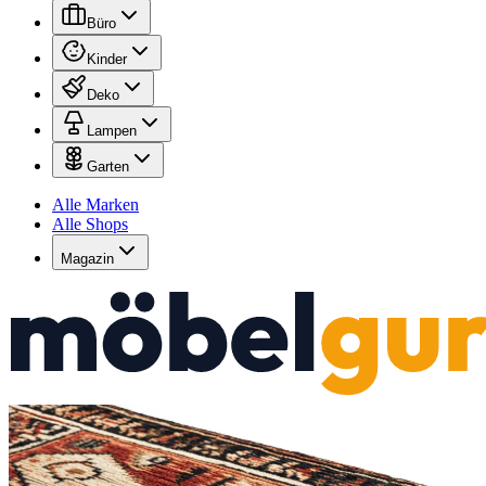
Büro
Kinder
Deko
Lampen
Garten
Alle Marken
Alle Shops
Magazin