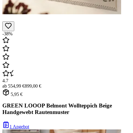
-38%
4.7
ab
554,99 €
899,00 €
5,95 €
GREEN LOOOP Belmont Wollteppich Beige
Handgewebt Rautenmuster
1 Angebot