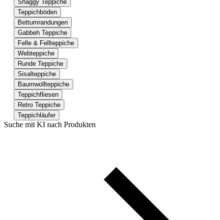
Shaggy Teppiche
Teppichböden
Bettumrandungen
Gabbeh Teppiche
Felle & Fellteppiche
Webteppiche
Runde Teppiche
Sisalteppiche
Baumwollteppiche
Teppichfliesen
Retro Teppiche
Teppichläufer
Suche mit KI nach Produkten