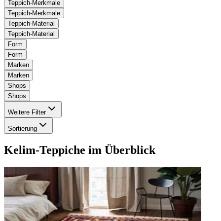
Teppich-Merkmale
Teppich-Merkmale
Teppich-Material
Teppich-Material
Form
Form
Marken
Marken
Shops
Shops
Weitere Filter
Sortierung
Kelim-Teppiche
im Überblick