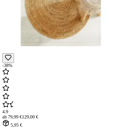
-38%
4.9
ab
79,99 €
129,00 €
5,95 €