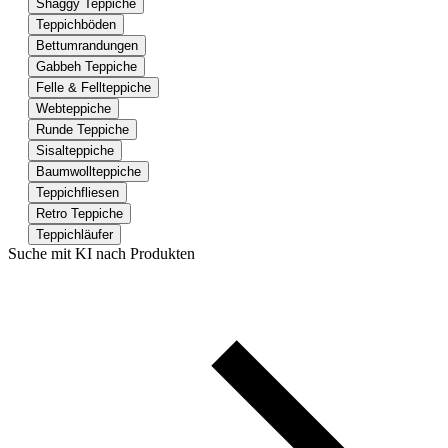
Shaggy Teppiche
Teppichböden
Bettumrandungen
Gabbeh Teppiche
Felle & Fellteppiche
Webteppiche
Runde Teppiche
Sisalteppiche
Baumwollteppiche
Teppichfliesen
Retro Teppiche
Teppichläufer
Suche mit KI nach Produkten