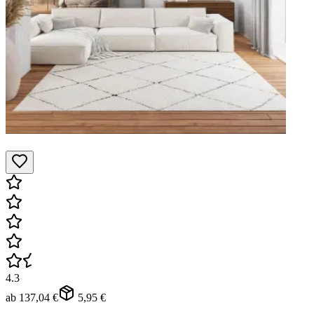
4.3
ab
137,04 €
5,95 €