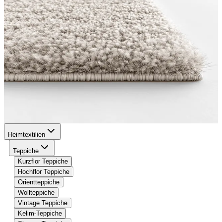
Heimtextilien
Teppiche
Kurzflor Teppiche
Hochflor Teppiche
Orientteppiche
Wollteppiche
Vintage Teppiche
Kelim-Teppiche