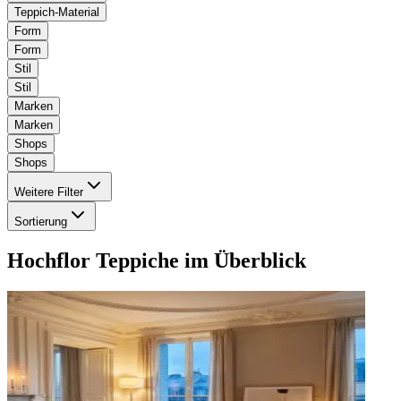
Teppich-Material
Form
Form
Stil
Stil
Marken
Marken
Shops
Shops
Weitere Filter
Sortierung
Hochflor Teppiche
im Überblick