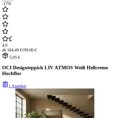
-17%
4.9
ab
164,49 €
199,00 €
5,95 €
OCI Designteppich LIV ATMOS Weiß Hellcreme
Hochflor
1 Angebot