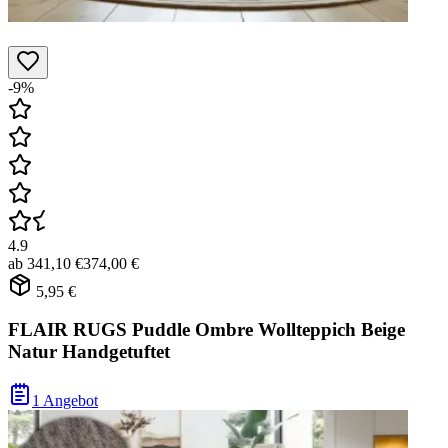
-9%
4.9
ab
341,10 €
374,00 €
5,95 €
FLAIR RUGS Puddle Ombre Wollteppich Beige
Natur Handgetuftet
1 Angebot