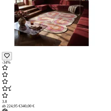
-34%
3.8
ab
224,95 €
340,00 €