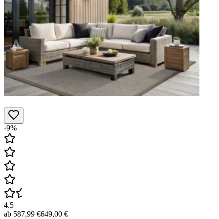
-9%
4.5
ab
587,99 €
649,00 €