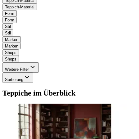
Teppich-Material
Teppich-Material
Form
Form
Stil
Stil
Marken
Marken
Shops
Shops
Weitere Filter
Sortierung
Teppiche
im Überblick