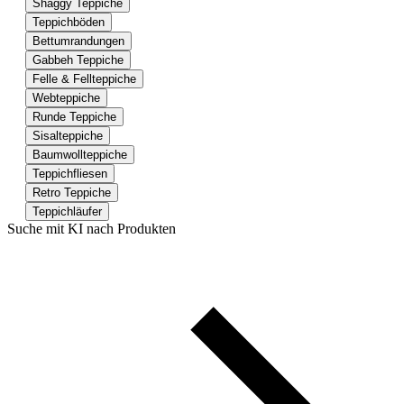
Shaggy Teppiche
Teppichböden
Bettumrandungen
Gabbeh Teppiche
Felle & Fellteppiche
Webteppiche
Runde Teppiche
Sisalteppiche
Baumwollteppiche
Teppichfliesen
Retro Teppiche
Teppichläufer
Suche mit KI nach Produkten