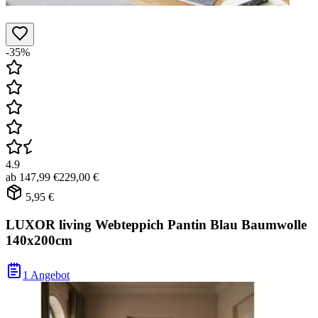
-35%
4.9
ab
147,99 €
229,00 €
5,95 €
LUXOR living Webteppich Pantin Blau Baumwolle
140x200cm
1 Angebot