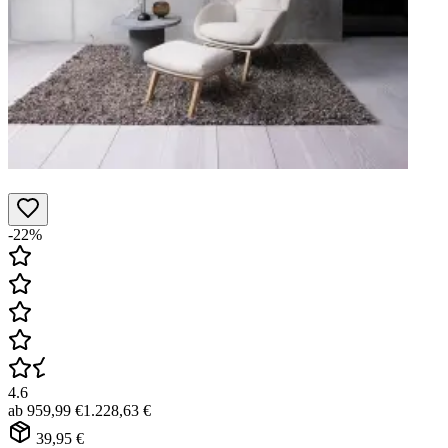
-22%
4.6
ab
959,99 €
1.228,63 €
39,95 €