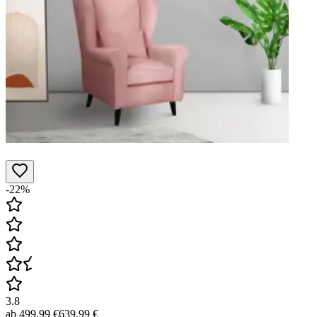
-22%
3.8
ab
499,99 €
639,99 €