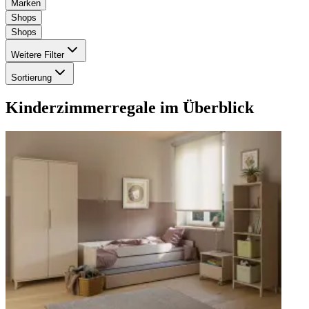
Marken
Shops
Shops
Weitere Filter
Sortierung
Kinderzimmerregale
im Überblick