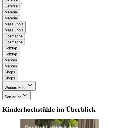
Lieferzeit
Lieferzeit
Material
Material
Massivholz
Massivholz
Oberfläche
Oberfläche
Holztyp
Holztyp
Marken
Marken
Shops
Shops
Weitere Filter
Sortierung
Kinderhochstühle
im Überblick