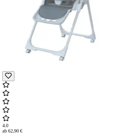
4.0
ab
62,90 €