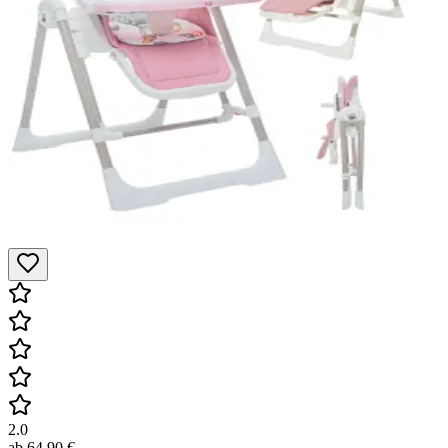
2.0
ab
64,90 €