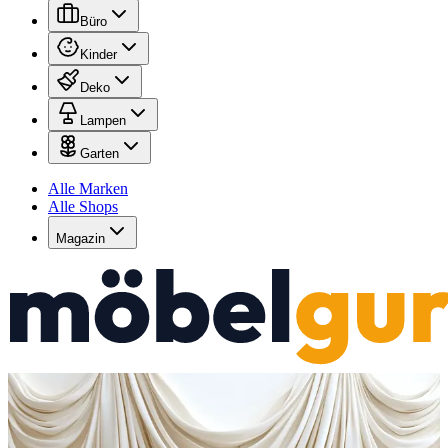
Büro
Kinder
Deko
Lampen
Garten
Alle Marken
Alle Shops
Magazin