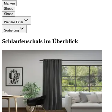
Marken
Shops
Shops
Weitere Filter
Sortierung
Schlaufenschals
im Überblick