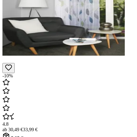
-10%
4.8
ab
30,49 €
33,99 €