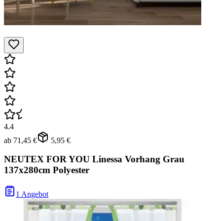
4.4
ab
71,45 €
5,95 €
NEUTEX FOR YOU Linessa Vorhang Grau
137x280cm Polyester
1 Angebot