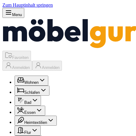
Zum Hauptinhalt springen
Menu
Favoriten
Anmelden
Anmelden
Wohnen
Schlafen
Bad
Essen
Heimtextilien
Flur