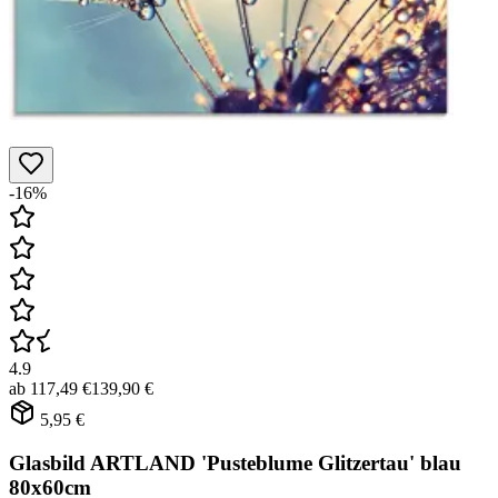
-16%
4.9
ab
117,49 €
139,90 €
5,95 €
Glasbild ARTLAND 'Pusteblume Glitzertau' blau
80x60cm