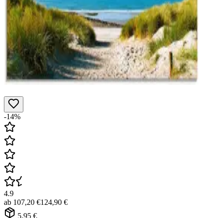
-14%
4.9
ab
107,20 €
124,90 €
5,95 €