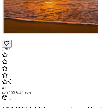
-17%
4.1
ab
94,99 €
114,90 €
5,95 €