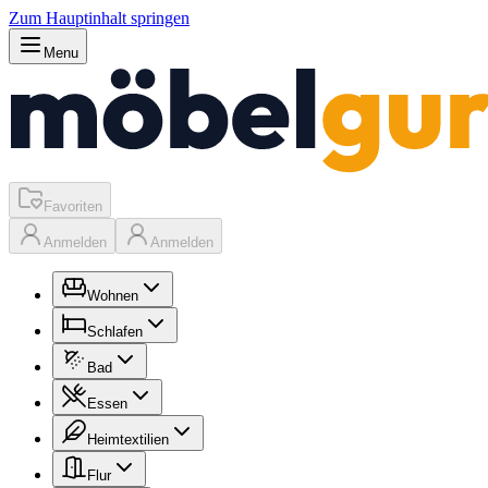
Zum Hauptinhalt springen
Menu
Favoriten
Anmelden
Anmelden
Wohnen
Schlafen
Bad
Essen
Heimtextilien
Flur