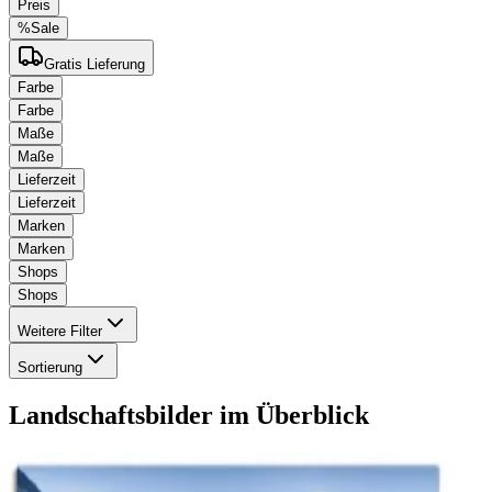
Preis
%
Sale
Gratis Lieferung
Farbe
Farbe
Maße
Maße
Lieferzeit
Lieferzeit
Marken
Marken
Shops
Shops
Weitere Filter
Sortierung
Landschaftsbilder
im Überblick