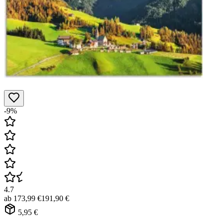
-9%
4.7
ab
173,99 €
191,90 €
5,95 €