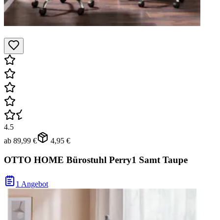
4.5
ab
89,99 €
4,95 €
OTTO HOME Bürostuhl Perry1 Samt Taupe
1 Angebot