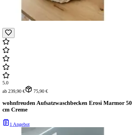
5.0
ab
239,90 €
75,90 €
wohnfreuden Aufsatzwaschbecken Erosi Marmor 50
cm Creme
1 Angebot