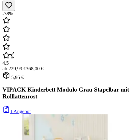
-38%
4.5
ab
229,99 €
368,00 €
5,95 €
VIPACK Kinderbett Modulo Grau Stapelbar mit
Rolllattenrost
1 Angebot