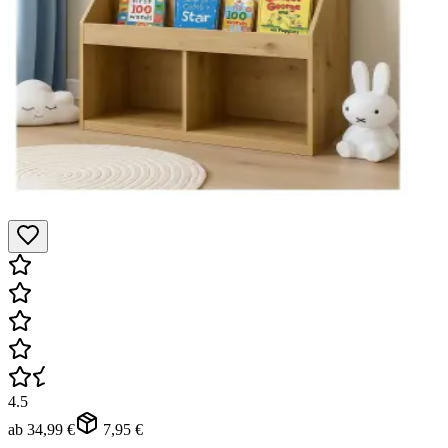
4.5
ab
34,99 €
7,95 €