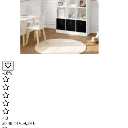
-18%
4.0
ab
48,44 €
59,39 €