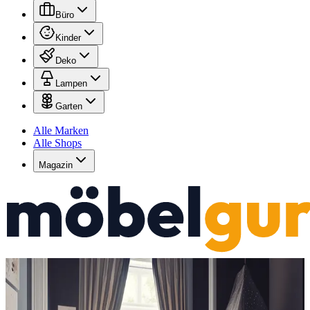
Büro
Kinder
Deko
Lampen
Garten
Alle Marken
Alle Shops
Magazin