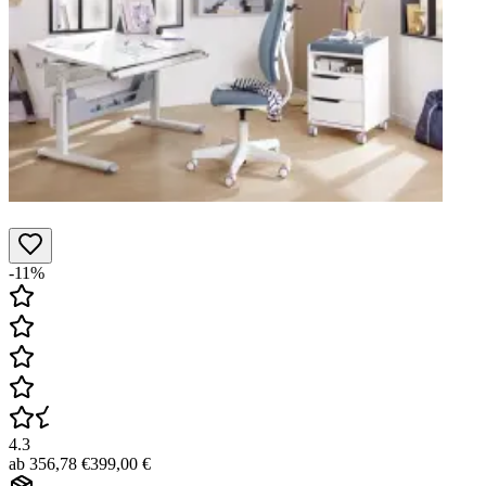
-11%
4.3
ab
356,78 €
399,00 €