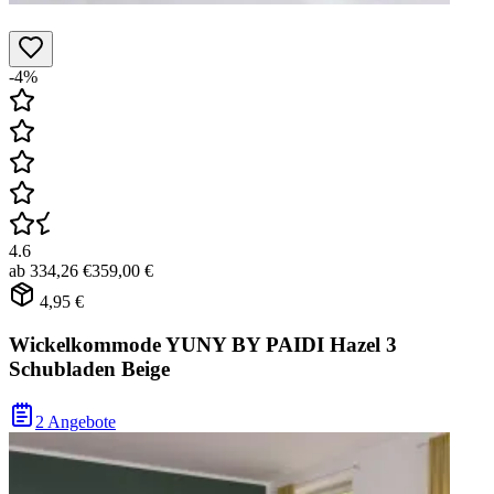
-4%
4.6
ab
334,26 €
359,00 €
4,95 €
Wickelkommode YUNY BY PAIDI Hazel 3
Schubladen Beige
2 Angebote