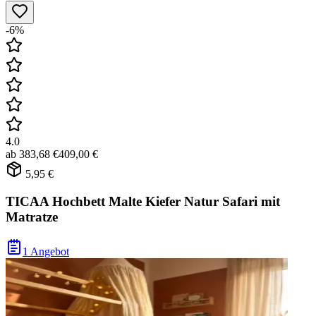
-6%
4.0
ab
383,68 €
409,00 €
5,95 €
TICAA Hochbett Malte Kiefer Natur Safari mit
Matratze
1 Angebot