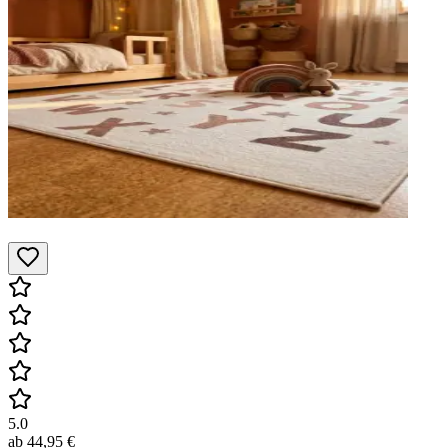
5.0
ab
44,95 €