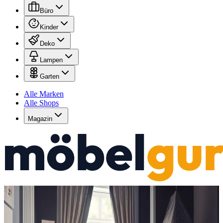
Büro
Kinder
Deko
Lampen
Garten
Alle Marken
Alle Shops
Magazin