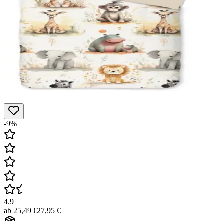
-9%
4.9
ab
25,49 €
27,95 €