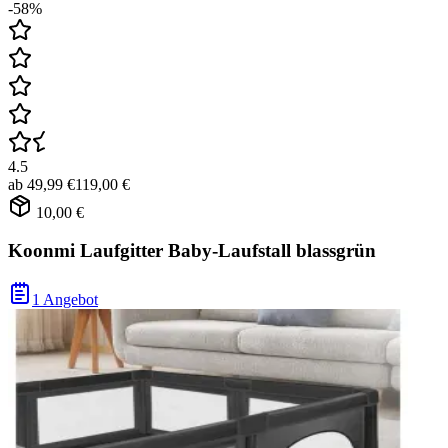
-58%
4.5
ab
49,99 €
119,00 €
10,00 €
Koonmi Laufgitter Baby-Laufstall blassgrün
1 Angebot