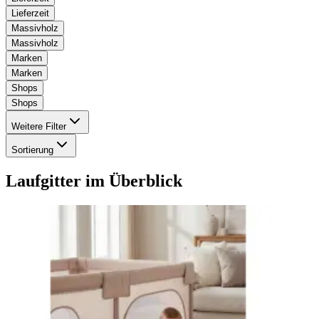
Lieferzeit
Massivholz
Massivholz
Marken
Marken
Shops
Shops
Weitere Filter
Sortierung
Laufgitter
im Überblick