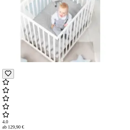
4.0
ab
129,90 €