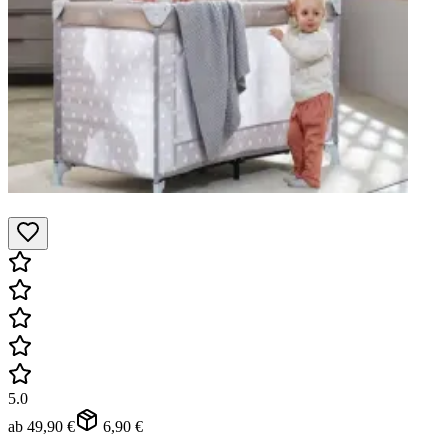
5.0
ab
49,90 €
6,90 €