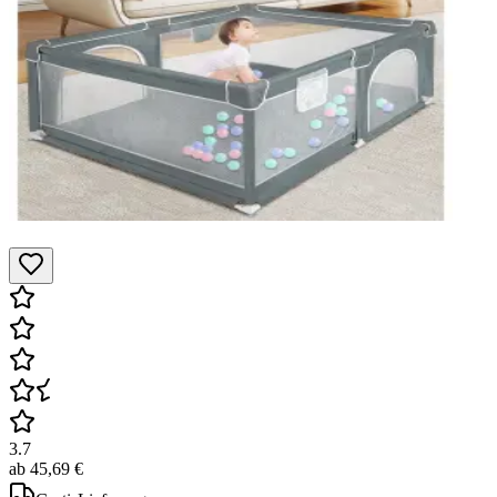
3.7
ab
45,69 €