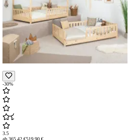
-30%
3.5
ab
365,42 €
519,90 €