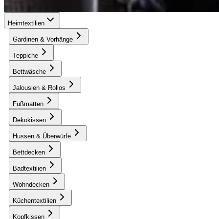
Heimtextilien
Gardinen & Vorhänge
Teppiche
Bettwäsche
Jalousien & Rollos
Fußmatten
Dekokissen
Hussen & Überwürfe
Bettdecken
Badtextilien
Wohndecken
Küchentextilien
Kopfkissen