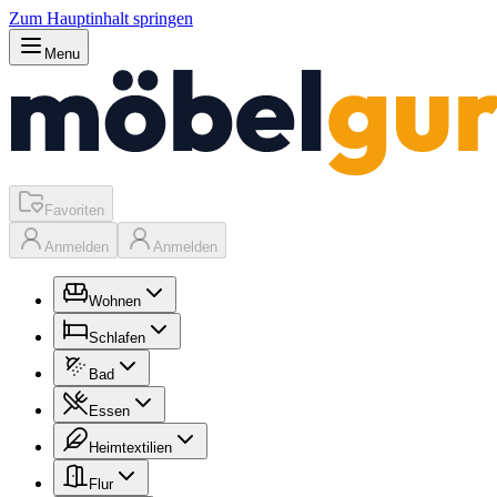
Zum Hauptinhalt springen
Menu
Favoriten
Anmelden
Anmelden
Wohnen
Schlafen
Bad
Essen
Heimtextilien
Flur