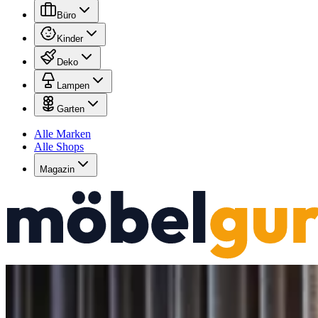
Büro
Kinder
Deko
Lampen
Garten
Alle Marken
Alle Shops
Magazin