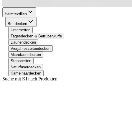
Heimtextilien
Bettdecken
Unterbetten
Tagesdecken & Bettüberwürfe
Daunendecken
Vierjahreszeitendecken
Microfaserdecken
Steppbetten
Naturfaserdecken
Kamelhaardecken
Suche mit KI nach Produkten