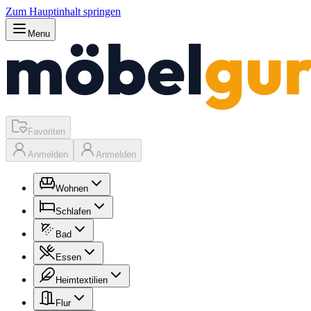
Zum Hauptinhalt springen
Menu
Favoriten
Anmelden
Anmelden
Wohnen
Schlafen
Bad
Essen
Heimtextilien
Flur