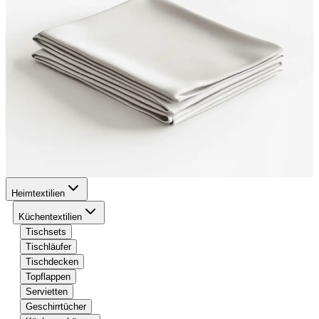
Heimtextilien
Küchentextilien
Tischsets
Tischläufer
Tischdecken
Topflappen
Servietten
Geschirrtücher