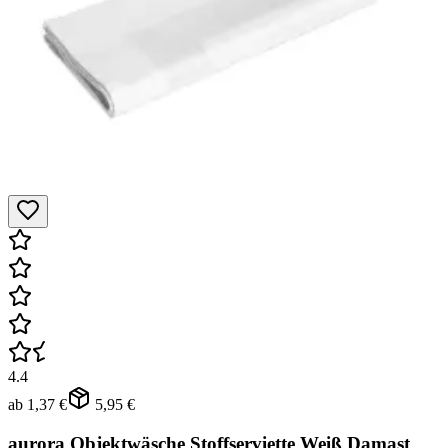
4.4
ab
1,37 €
5,95 €
aurora Objektwäsche Stoffserviette Weiß Damast