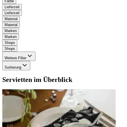
Farbe
Lieferzeit
Lieferzeit
Material
Material
Marken
Marken
Shops
Shops
Weitere Filter
Sortierung
Servietten
im Überblick