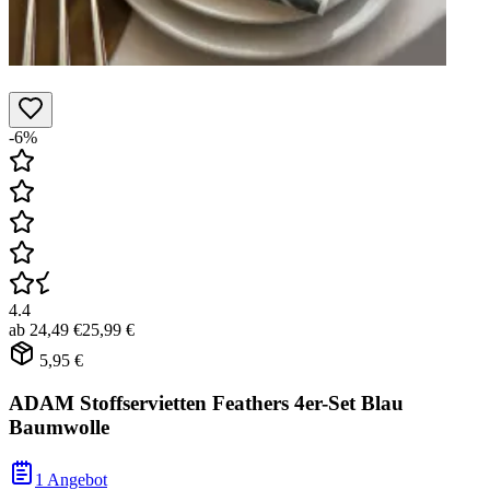
-6%
4.4
ab
24,49 €
25,99 €
5,95 €
ADAM Stoffservietten Feathers 4er-Set Blau
Baumwolle
1 Angebot