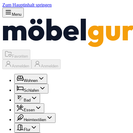
Zum Hauptinhalt springen
Menu
Favoriten
Anmelden
Anmelden
Wohnen
Schlafen
Bad
Essen
Heimtextilien
Flur