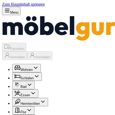
Zum Hauptinhalt springen
Menu
Favoriten
Anmelden
Anmelden
Wohnen
Schlafen
Bad
Essen
Heimtextilien
Flur