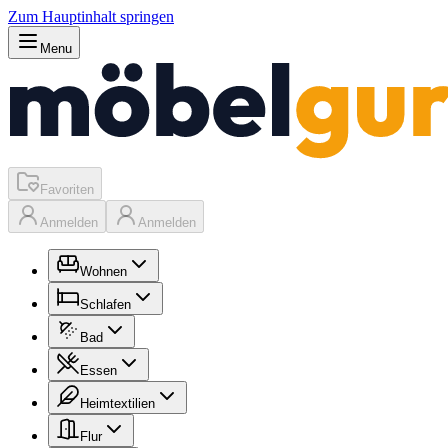
Zum Hauptinhalt springen
Menu
Favoriten
Anmelden
Anmelden
Wohnen
Schlafen
Bad
Essen
Heimtextilien
Flur