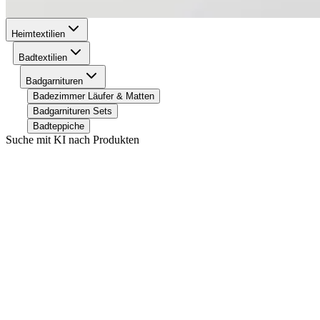
Heimtextilien
Badtextilien
Badgarnituren
Badezimmer Läufer & Matten
Badgarnituren Sets
Badteppiche
Suche mit KI nach Produkten