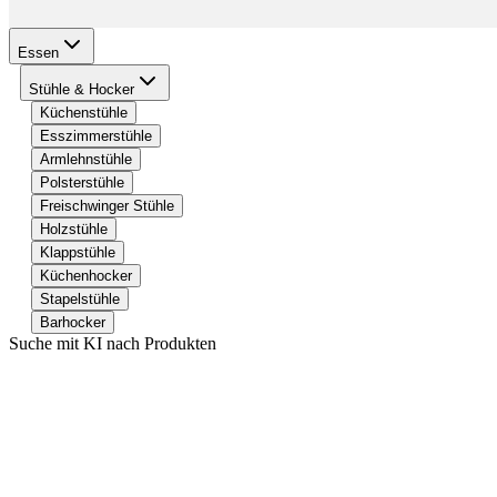
Essen
Stühle & Hocker
Küchenstühle
Esszimmerstühle
Armlehnstühle
Polsterstühle
Freischwinger Stühle
Holzstühle
Klappstühle
Küchenhocker
Stapelstühle
Barhocker
Suche mit KI nach Produkten