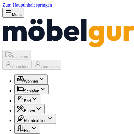
Zum Hauptinhalt springen
Menu
Favoriten
Anmelden
Anmelden
Wohnen
Schlafen
Bad
Essen
Heimtextilien
Flur