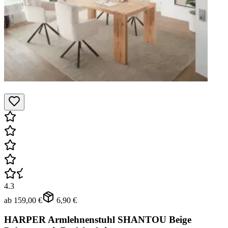
4.3
ab
159,00 €
6,90 €
HARPER Armlehnenstuhl SHANTOU Beige