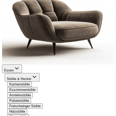
Essen
Stühle & Hocker
Küchenstühle
Esszimmerstühle
Armlehnstühle
Polsterstühle
Freischwinger Stühle
Holzstühle