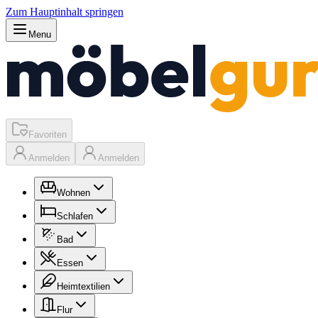
Zum Hauptinhalt springen
Menu
Favoriten
Anmelden
Anmelden
Wohnen
Schlafen
Bad
Essen
Heimtextilien
Flur