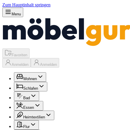
Zum Hauptinhalt springen
Menu
Favoriten
Anmelden
Anmelden
Wohnen
Schlafen
Bad
Essen
Heimtextilien
Flur