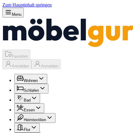
Zum Hauptinhalt springen
Menu
Favoriten
Anmelden
Anmelden
Wohnen
Schlafen
Bad
Essen
Heimtextilien
Flur