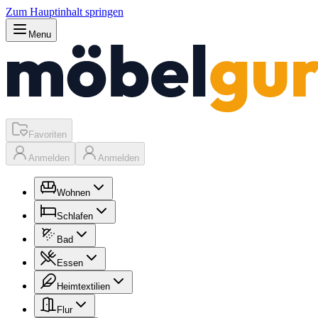
Zum Hauptinhalt springen
Menu
Favoriten
Anmelden
Anmelden
Wohnen
Schlafen
Bad
Essen
Heimtextilien
Flur