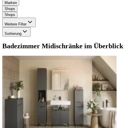
Marken
Shops
Shops
Weitere Filter
Sortierung
Badezimmer Midischränke
im Überblick