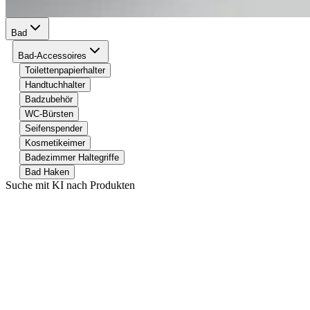
Bad
Bad-Accessoires
Toilettenpapierhalter
Handtuchhalter
Badzubehör
WC-Bürsten
Seifenspender
Kosmetikeimer
Badezimmer Haltegriffe
Bad Haken
Suche mit KI nach Produkten