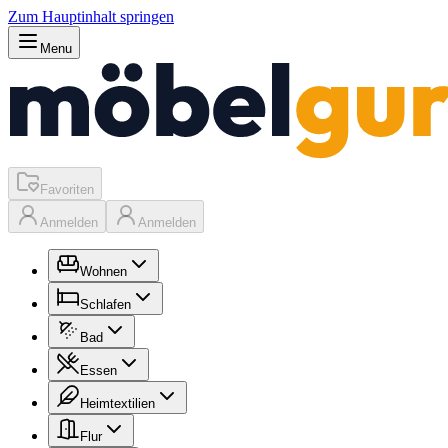
Zum Hauptinhalt springen
Menu
Favoriten
Anmelden
Anmelden
Wohnen
Schlafen
Bad
Essen
Heimtextilien
Flur