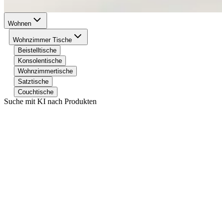
Wohnen
Wohnzimmer Tische
Beistelltische
Konsolentische
Wohnzimmertische
Satztische
Couchtische
Suche mit KI nach Produkten