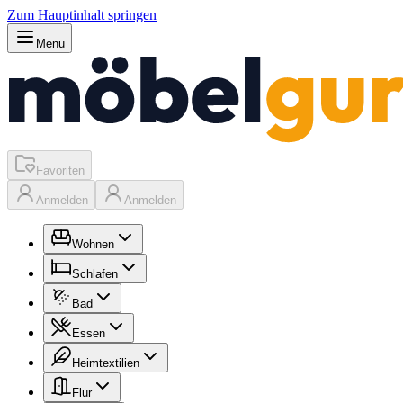
Zum Hauptinhalt springen
Menu
Favoriten
Anmelden
Anmelden
Wohnen
Schlafen
Bad
Essen
Heimtextilien
Flur