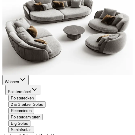
Wohnen
Polstermöbel
Polsterecken
2 & 3 Sitzer Sofas
Recamieren
Polstergarnituren
Big Sofas
Schlafsofas