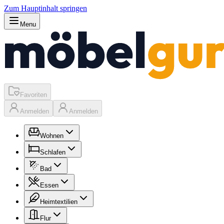
Zum Hauptinhalt springen
Menu
Favoriten
Anmelden
Anmelden
Wohnen
Schlafen
Bad
Essen
Heimtextilien
Flur