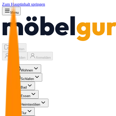
Zum Hauptinhalt springen
Menu
Favoriten
Anmelden
Anmelden
Wohnen
Schlafen
Bad
Essen
Heimtextilien
Flur