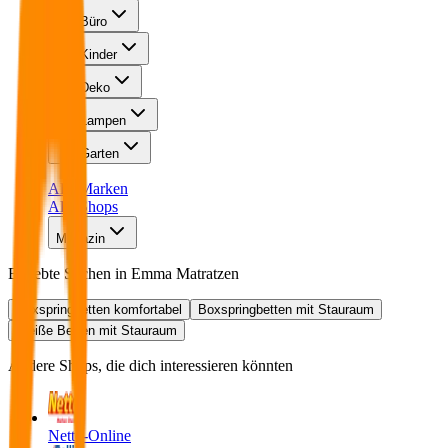
Büro
Kinder
Deko
Lampen
Garten
Alle Marken
Alle Shops
Magazin
Beliebte Suchen in
Emma Matratzen
Boxspringbetten komfortabel
Boxspringbetten mit Stauraum
Weiße Betten mit Stauraum
Andere Shops, die dich interessieren könnten
Netto-Online