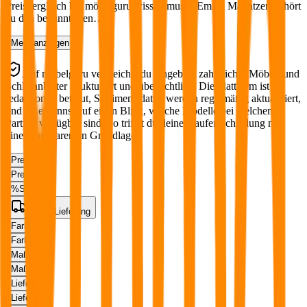
Preisvergleich bei möbelguru wissen musst. Emma Matratzen gehört
zu den bekanntesten…
Mehr anzeigen
Auf möbelguru vergleichst du Angebote zahlreicher Möbel- und
Schlafanbieter strukturiert und übersichtlich. Die Plattform ist
redaktionell betreut, Sortimentsdaten werden regelmäßig aktualisiert,
und du erkennst auf einen Blick, welche Modelle bei welchem
Partner verfügbar sind. So triffst du deine Kaufentscheidung mit
einer transparenten Grundlage.
Preis
Preis
%
Sale
Gratis Lieferung
Farbe
Farbe
Maße
Maße
Lieferzeit
Lieferzeit