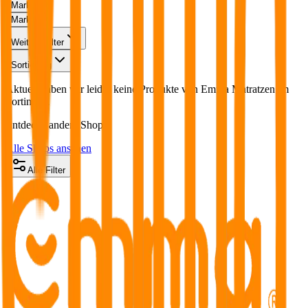
Marken
Marken
Weitere Filter
Sortierung
Aktuell haben wir leider keine Produkte von
Emma Matratzen
im
Sortiment.
Entdecke andere Shops:
Alle Shops ansehen
Alle Filter