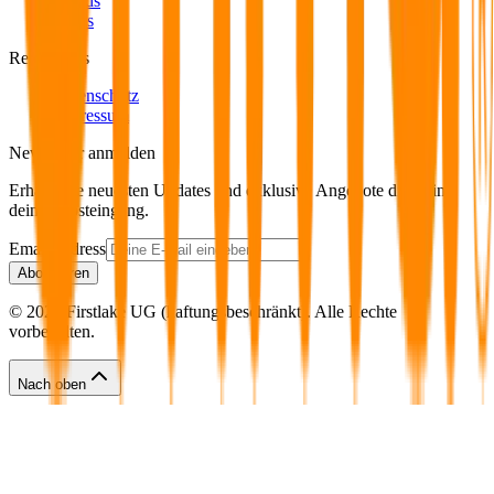
Trends
News
Rechtliches
Datenschutz
Impressum
Newsletter anmelden
Erhalte die neuesten Updates und exklusive Angebote direkt in
deinen Posteingang.
Email address
Abonnieren
© 2026 Firstlake UG (haftungsbeschränkt). Alle Rechte
vorbehalten.
Nach oben