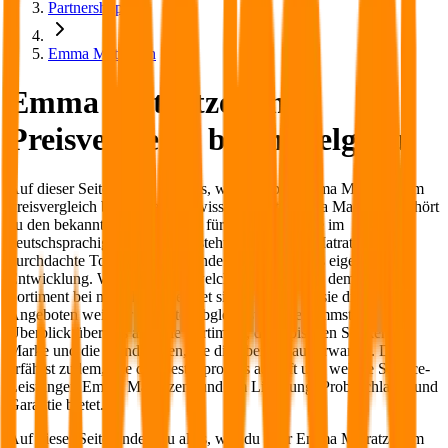
Partnershops
Emma Matratzen
Emma Matratzen im
Preisvergleich bei möbelguru
Auf dieser Seite findest du alles, was du über Emma Matratzen im
Preisvergleich bei möbelguru wissen musst. Emma Matratzen gehört
zu den bekanntesten Anbietern für Schlafprodukte im
deutschsprachigen Raum und steht für moderne Matratzen,
durchdachte Topper und passende Bettwäsche aus eigener
Entwicklung. Wir zeigen dir, welche Produkte aus dem Emma-
Sortiment bei möbelguru gelistet sind und wie du sie direkt mit
Angeboten weiterer Anbieter abgleichst. So bekommst du einen
Überblick über das aktuelle Sortiment, die typischen Stärken der
Marke und die Konditionen, die dich beim Kauf erwarten. Du
erfährst zudem, wie der Bestellprozess abläuft und welche Service-
Leistungen Emma Matratzen rund um Lieferung, Probeschlafen und
Garantie bietet.
Auf dieser Seite findest du alles, was du über Emma Matratzen im