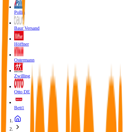
Pollin
Baur Versand
Höffner
Ostermann
Zwilling
Otto DE
Bett1