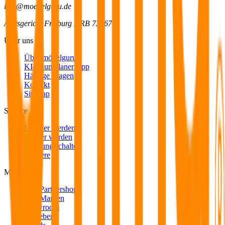
info@moebelguru.de
Amtsgericht Freiburg HRB 733671
Über uns
Über möbelguru
KI-Raumplaner App
Häufige Fragen
Kontakt
Sitemap
Service
Händler werden
Partner werden
Werbung schalten
Karriere
Magazin
Alle Partnershops
Alle Marken
Showroom
Ratgeber