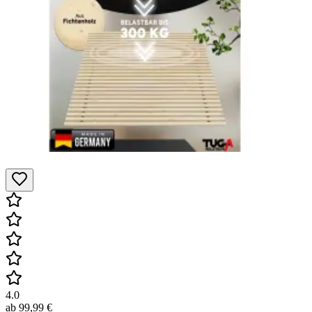
4.0
ab
99,99 €