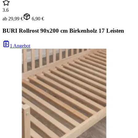
3.6
ab
29,99 €
6,90 €
BURI Rollrost 90x200 cm Birkenholz 17 Leisten
1 Angebot