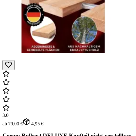
3.0
ab
79,00 €
4,95 €
Coemo Rollrost DELUXE Kopfteil nicht verstellbar,