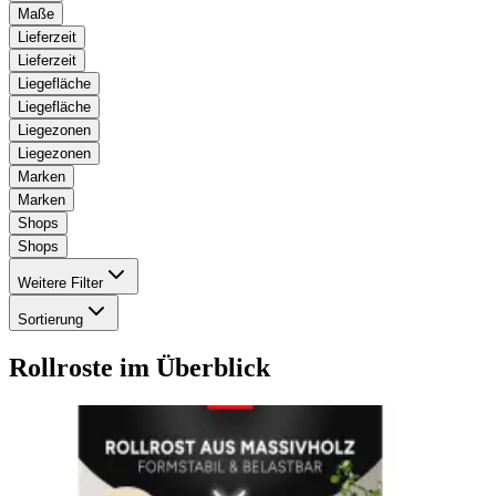
Maße
Lieferzeit
Lieferzeit
Liegefläche
Liegefläche
Liegezonen
Liegezonen
Marken
Marken
Shops
Shops
Weitere Filter
Sortierung
Rollroste
im Überblick