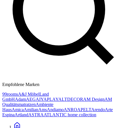
Empfohlene Marken
99rooms
A&J MöbelLand
GmbH
Adam
AEG
AIYAPLAY
ALTDECOR
AM Design
AM
Qualitätsmatratzen
Ambiente
Haus
Amica
Amilian
Ams
Andiamo
ANRO
APELT
Arendo
Arte
Espina
Artland
ASTRA
ATLANTIC home collection