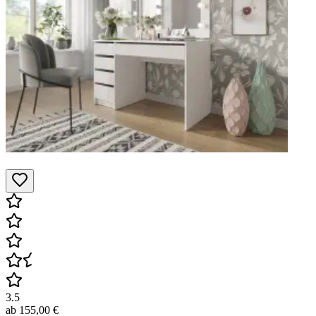
3.5
ab
155,00 €