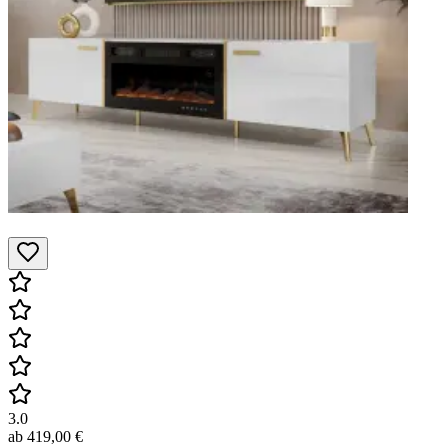
3.0
ab
419,00 €