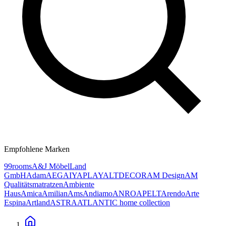
Empfohlene Marken
99rooms
A&J MöbelLand
GmbH
Adam
AEG
AIYAPLAY
ALTDECOR
AM Design
AM
Qualitätsmatratzen
Ambiente
Haus
Amica
Amilian
Ams
Andiamo
ANRO
APELT
Arendo
Arte
Espina
Artland
ASTRA
ATLANTIC home collection