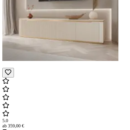
5.0
ab
359,00 €