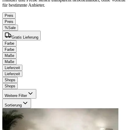
für bestimmte Anbieter.
Preis
Preis
%
Sale
Gratis Lieferung
Farbe
Farbe
Maße
Maße
Lieferzeit
Lieferzeit
Shops
Shops
Weitere Filter
Sortierung