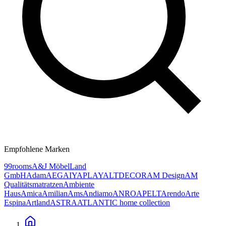
Empfohlene Marken
99rooms
A&J MöbelLand
GmbH
Adam
AEG
AIYAPLAY
ALTDECOR
AM Design
AM
Qualitätsmatratzen
Ambiente
Haus
Amica
Amilian
Ams
Andiamo
ANRO
APELT
Arendo
Arte
Espina
Artland
ASTRA
ATLANTIC home collection