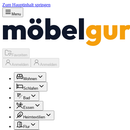
Zum Hauptinhalt springen
Menu
Favoriten
Anmelden
Anmelden
Wohnen
Schlafen
Bad
Essen
Heimtextilien
Flur