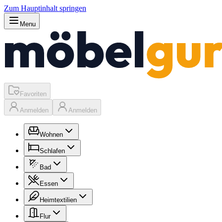
Zum Hauptinhalt springen
Menu
Favoriten
Anmelden
Anmelden
Wohnen
Schlafen
Bad
Essen
Heimtextilien
Flur