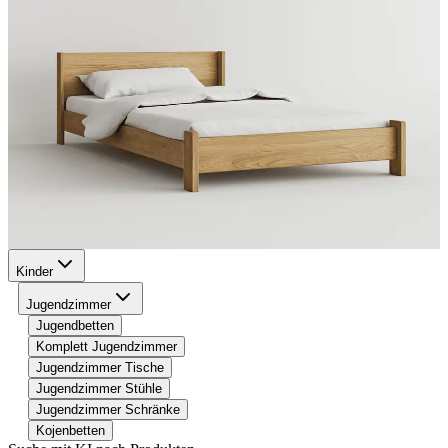
Kinder
Jugendzimmer
Jugendbetten
Komplett Jugendzimmer
Jugendzimmer Tische
Jugendzimmer Stühle
Jugendzimmer Schränke
Kojenbetten