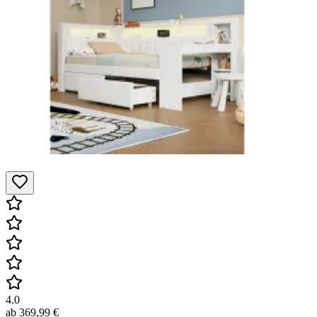
4.0
ab
369,99 €