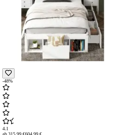
-48%
4.1
ab
315,99 €
604,99 €