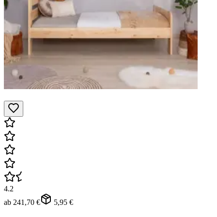
4.2
ab
241,70 €
5,95 €