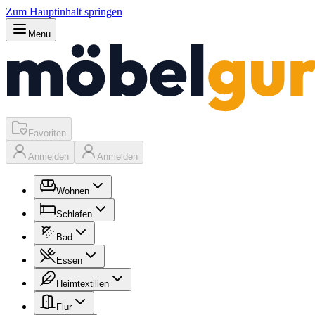
Zum Hauptinhalt springen
Menu
Favoriten
Anmelden
Anmelden
Wohnen
Schlafen
Bad
Essen
Heimtextilien
Flur