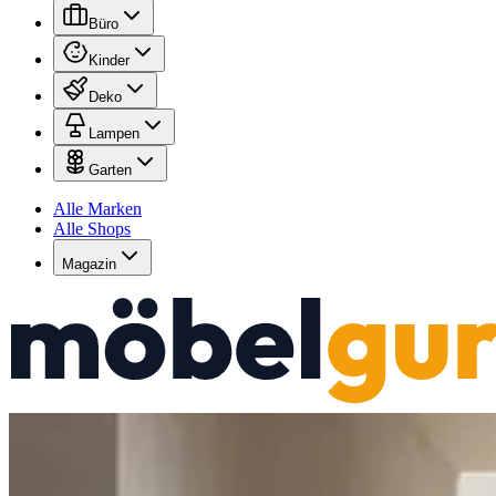
Büro
Kinder
Deko
Lampen
Garten
Alle Marken
Alle Shops
Magazin