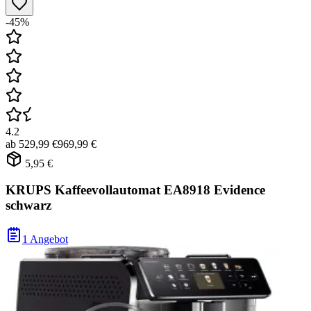
-45%
4.2
ab
529,99 €
969,99 €
5,95 €
KRUPS Kaffeevollautomat EA8918 Evidence
schwarz
1 Angebot