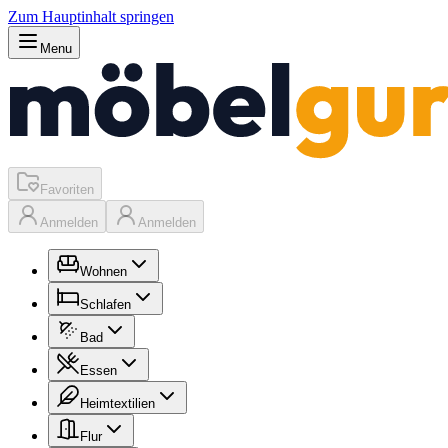
Zum Hauptinhalt springen
Menu
Favoriten
Anmelden
Anmelden
Wohnen
Schlafen
Bad
Essen
Heimtextilien
Flur