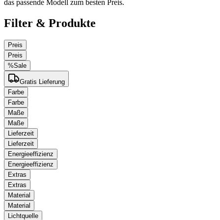
das passende Modell zum besten Preis.
Filter & Produkte
Preis
Preis
%
Sale
Gratis Lieferung
Farbe
Farbe
Maße
Maße
Lieferzeit
Lieferzeit
Energieeffizienz
Energieeffizienz
Extras
Extras
Material
Material
Lichtquelle