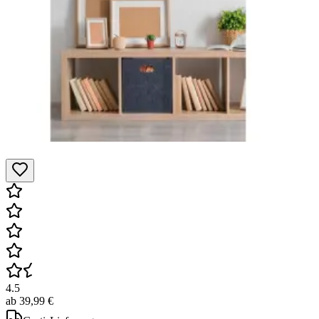
4.5
ab
39,99 €