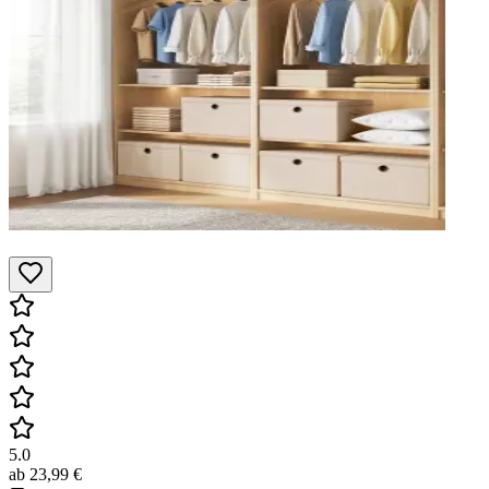
5.0
ab
23,99 €