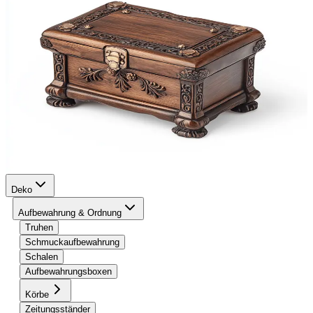
Deko
Aufbewahrung & Ordnung
Truhen
Schmuckaufbewahrung
Schalen
Aufbewahrungsboxen
Körbe
Zeitungsständer