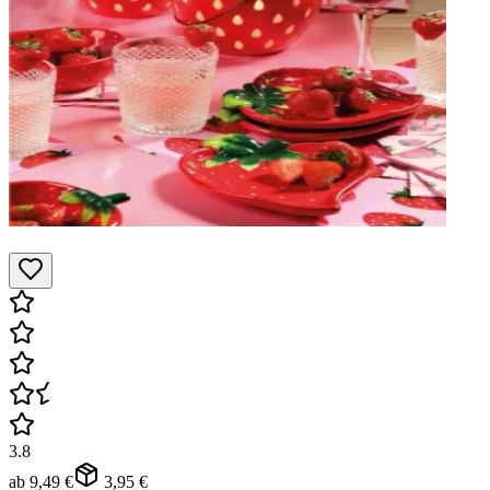
3.8
ab
9,49 €
3,95 €