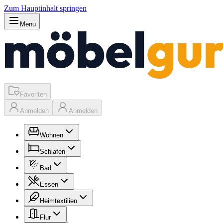
Zum Hauptinhalt springen
Menu
Favoriten
Anmelden
Anmelden
Wohnen
Schlafen
Bad
Essen
Heimtextilien
Flur