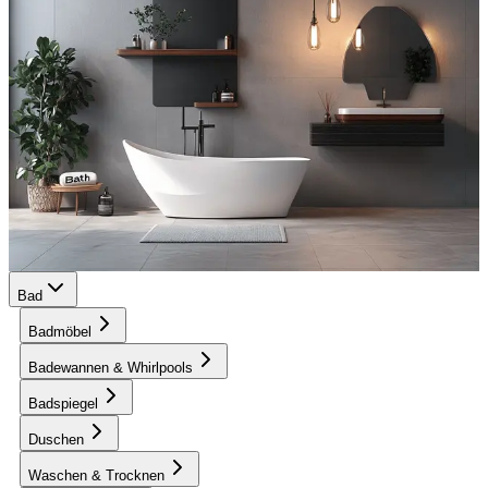
Bad
Badmöbel
Badewannen & Whirlpools
Badspiegel
Duschen
Waschen & Trocknen