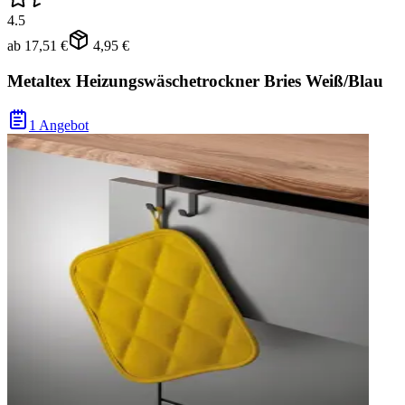
4.5
ab
17,51 €
4,95 €
Metaltex Heizungswäschetrockner Bries Weiß/Blau
1 Angebot