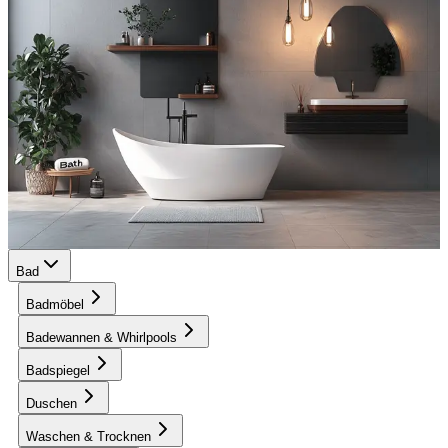
Bad
Badmöbel
Badewannen & Whirlpools
Badspiegel
Duschen
Waschen & Trocknen