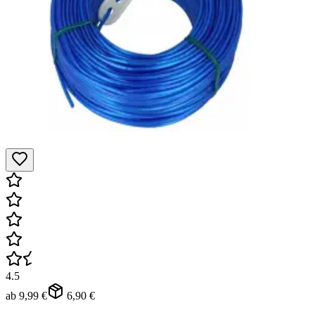
4.5
ab
9,99 €
6,90 €