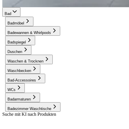
Bad
Badmöbel
Badewannen & Whirlpools
Badspiegel
Duschen
Waschen & Trocknen
Waschbecken
Bad-Accessoires
WCs
Badarmaturen
Badezimmer Waschtische
Suche mit KI nach Produkten