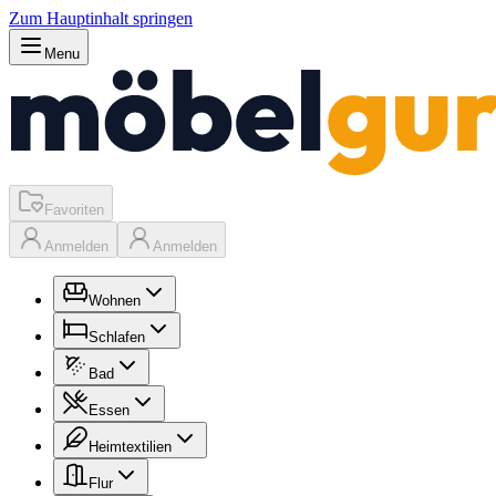
Zum Hauptinhalt springen
Menu
Favoriten
Anmelden
Anmelden
Wohnen
Schlafen
Bad
Essen
Heimtextilien
Flur