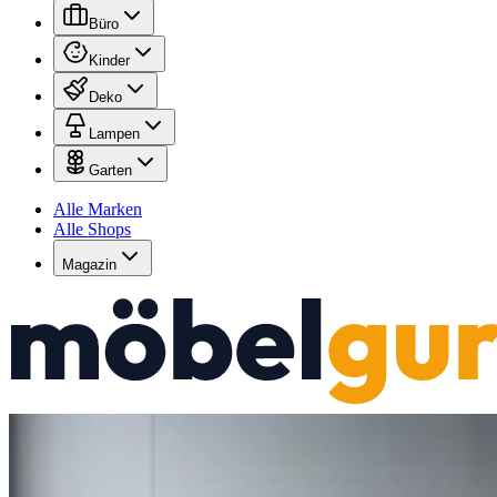
Büro
Kinder
Deko
Lampen
Garten
Alle Marken
Alle Shops
Magazin