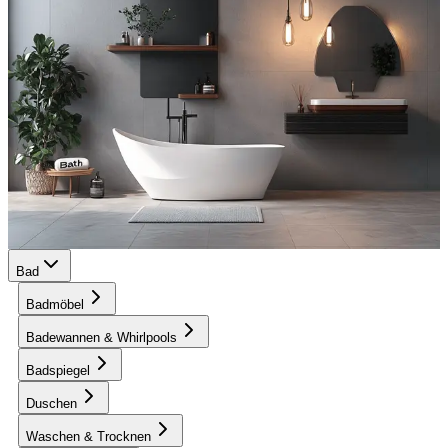
Bad
Badmöbel
Badewannen & Whirlpools
Badspiegel
Duschen
Waschen & Trocknen