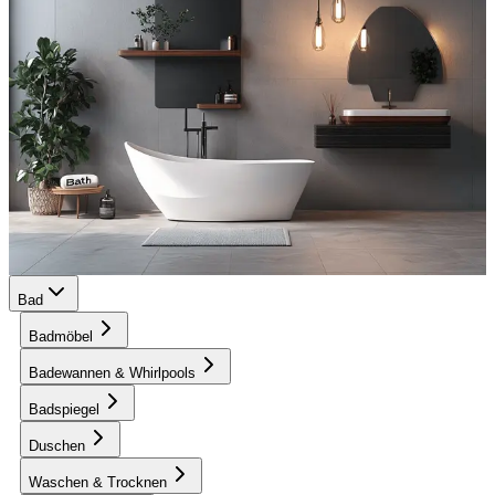
Bad
Badmöbel
Badewannen & Whirlpools
Badspiegel
Duschen
Waschen & Trocknen